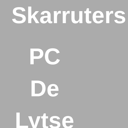
Skarruters
PC
De
Lytse