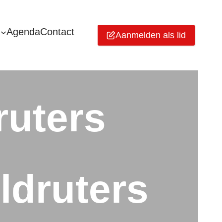
Agenda
Contact
Aanmelden als lid
ruters
ldruters