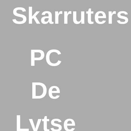
Skarruters
PC
De
Lytse